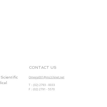
CONTACT US
entific
Omega001@ms3.hinet.net
cal
T：(02) 2793 - 0033
F：(02) 2791 - 5570