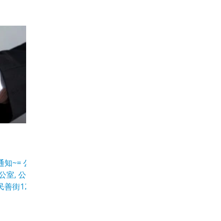
知~= 公
公室, 公司
民善街127
傳真(Fax):