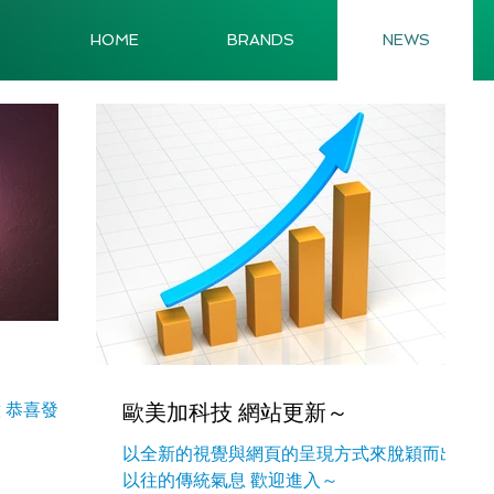
HOME
BRANDS
NEWS
 恭喜發財˙
歐美加科技 網站更新～
以全新的視覺與網頁的呈現方式來脫穎而出
以往的傳統氣息 歡迎進入～